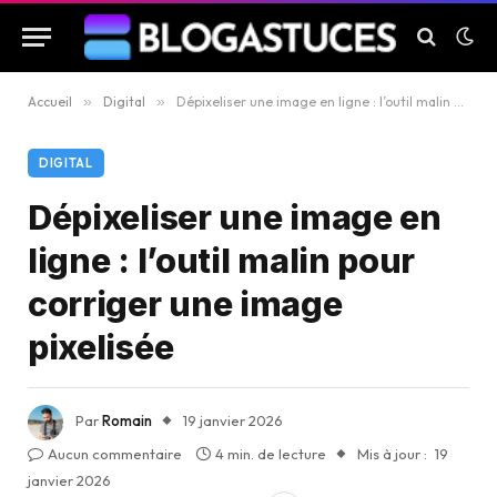
Accueil
»
Digital
»
Dépixeliser une image en ligne : l’outil malin pour corriger une image pixelisée
DIGITAL
Dépixeliser une image en
ligne : l’outil malin pour
corriger une image
pixelisée
Par
Romain
19 janvier 2026
Aucun commentaire
4 min. de lecture
Mis à jour :
19
janvier 2026