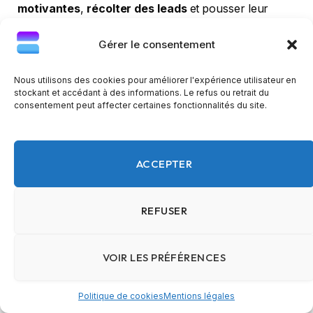
motivantes
,
récolter des leads
et pousser leur
audience à acheter un ebook ou un programme qui
Gérer le consentement
coûte entre 20€ et plusieurs centaines d’euros. Le
tout en affichant de faux résultats ou en partageant
Nous utilisons des cookies pour améliorer l'expérience utilisateur en
des revenus issus… des ventes de la formation elle-
stockant et accédant à des informations. Le refus ou retrait du
même.
consentement peut affecter certaines fonctionnalités du site.
ACCEPTER
REFUSER
VOIR LES PRÉFÉRENCES
Politique de cookies
Mentions légales
Un exemple concret d’un jeune tombé dans la spirale