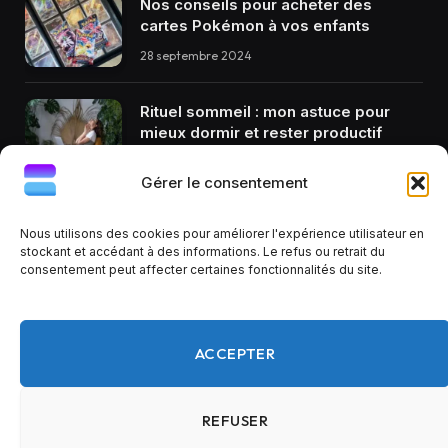
Nos conseils pour acheter des
cartes Pokémon à vos enfants
28 septembre 2024
Rituel sommeil : mon astuce pour
mieux dormir et rester productif
12 décembre 2024
Gérer le consentement
Nous utilisons des cookies pour améliorer l'expérience utilisateur en
stockant et accédant à des informations. Le refus ou retrait du
consentement peut affecter certaines fonctionnalités du site.
Facebook
X
RSS
(Twitter)
ACCEPTER
À PROPOS
CONTACT
MENTIONS LÉGALES
CGU
© 2026 BlogAstuces. Tous droits réservés. Certains liens
REFUSER
présents sur Blogastuces.fr sont des liens affiliés. Cela signifie